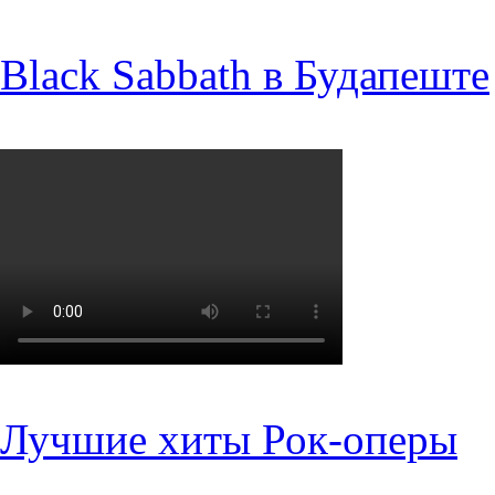
Black Sabbath в Будапеште
Лучшие хиты Рок-оперы