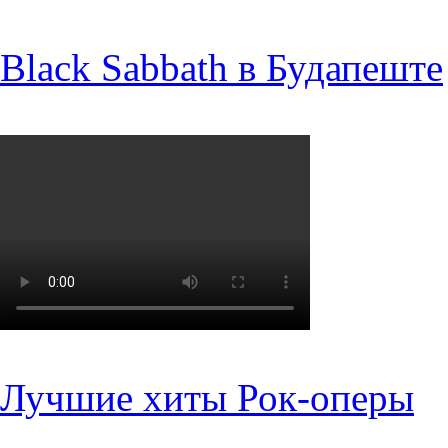
Black Sabbath в Будапеште
Лучшие хиты Рок-оперы