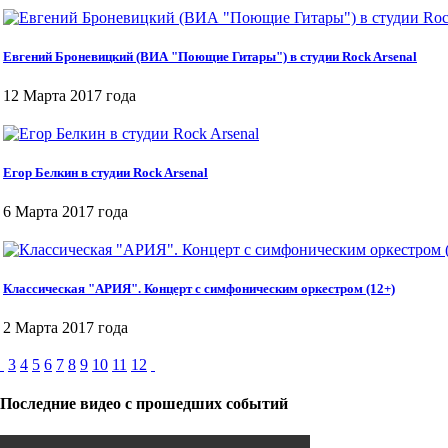
Евгений Броневицкий (ВИА "Поющие Гитары") в студии Rock Arsenal
12 Марта 2017 года
Егор Белкин в студии Roсk Arsenal
6 Марта 2017 года
Классическая "АРИЯ". Концерт с симфоническим оркестром (12+)
2 Марта 2017 года
3
4
5
6
7
8
9
10
11
12
Последние видео с прошедших событий