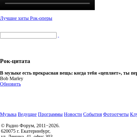
Лучшие хиты Рок-оперы
Рок-цитата
В музыке есть прекрасная вещь: когда тебя «цепляет», ты п
Bob Marley
Обновить
Музыка
Ведущие
Программы
Новости
События
Фотоотчеты
Клу
© Радио Форум, 2011−2026.
620075 г. Екатеринбург,
Правила участия в конкурсах
ул. Ленина, 41, офис 303