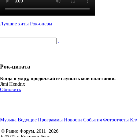
Лучшие хиты Рок-оперы
Рок-цитата
Когда я умру, продолжайте слушать мои пластинки.
Jimi Hendrix
Обновить
Музыка
Ведущие
Программы
Новости
События
Фотоотчеты
Клу
© Радио Форум, 2011−2026.
620075 г. Екатеринбург,